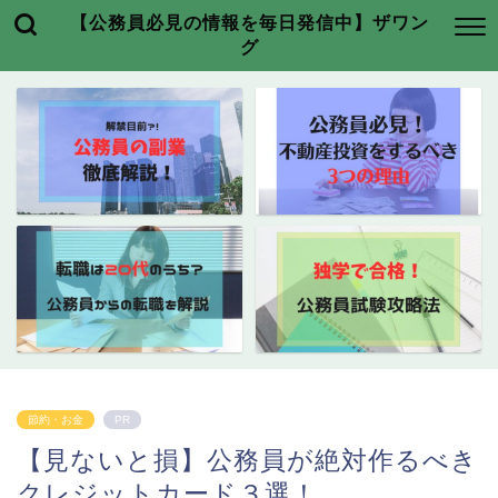
【公務員必見の情報を毎日発信中】ザワン
グ
節約・お金
PR
【見ないと損】公務員が絶対作るべき
クレジットカード３選！