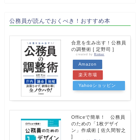
公務員が読んでおくべき！おすすめ本
合意を生み出す！公務員
の調整術 [ 定野司 ]
created by
Rinker
Amazon
楽天市場
Yahooショッピン
グ
Officeで簡単！ 公務員
のための「1枚デザイ
ン」作成術 [ 佐久間智之
]