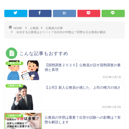
HOME
公務員
公務員の仕事
出向する公務員はエリート？出向先や年数は？実態を元公務員が解説
こんな記事もおすすめ
公務員の仕事
【国勢調査２０２０】公務員が話す国勢調査の裏
側と真理
2020年12月1日
公務員の仕事
【上司】新人公務員が感じた、上司の権力の強さ
2020年12月5日
公務員の仕事
公務員の学歴は重要？出世や試験への影響は？実
態を解説します