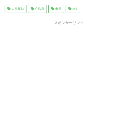
c
tt
ai
e
人事異動
公務員
出世
出向
e
er
l
スポンサーリンク
b
o
o
k