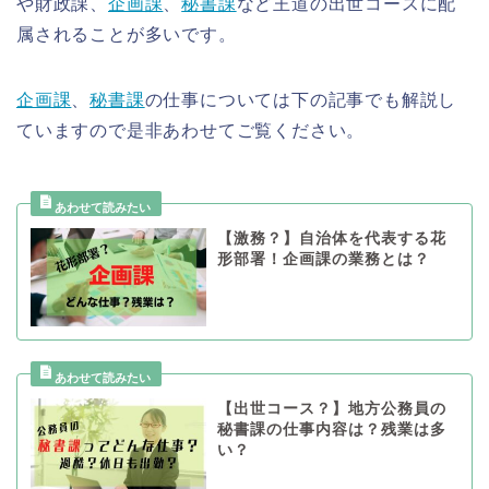
や財政課、
企画課
、
秘書課
など王道の出世コースに配
属されることが多いです。
企画課
、
秘書課
の仕事については下の記事でも解説し
ていますので是非あわせてご覧ください。
【激務？】自治体を代表する花
形部署！企画課の業務とは？
【出世コース？】地方公務員の
秘書課の仕事内容は？残業は多
い？