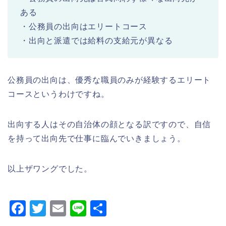
ある
・公務員の出向はエリートコース
・出向と派遣では給料の支給元が異なる
公務員の出向は、優秀な職員のみが経験するエリート
コースというわけですね。
出向する人はその自治体の顔となる訳ですので、自信
を持って出向先で仕事に臨んでいきましょう。
以上ザワングでした。
F
T
E
Li
共
a
wi
m
n
有