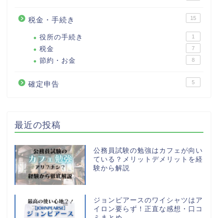
15
税金・手続き
役所の手続き
1
税金
7
節約・お金
8
5
確定申告
最近の投稿
公務員試験の勉強はカフェが向い
ている？メリットデメリットを経
験から解説
ジョンピアースのワイシャツはア
イロン要らず！正直な感想・口コ
ミまとめ