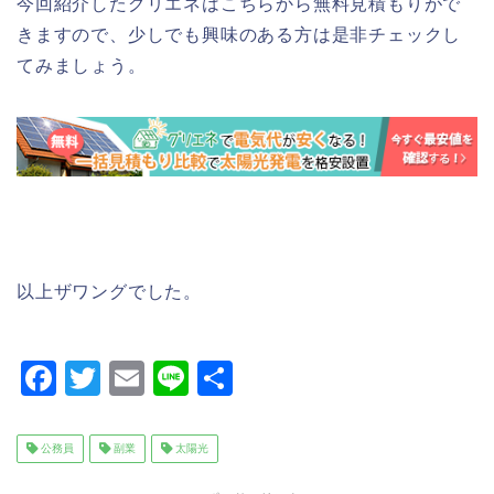
今回紹介したグリエネはこちらから無料見積もりがで
きますので、少しでも興味のある方は是非チェックし
てみましょう。
以上ザワングでした。
F
T
E
Li
共
a
wi
m
n
有
c
tt
ai
e
公務員
副業
太陽光
e
er
l