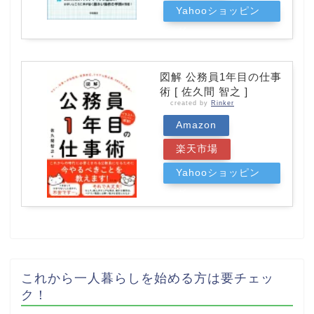
Yahooショッピン
グ
図解 公務員1年目の仕事
術 [ 佐久間 智之 ]
created by
Rinker
Amazon
楽天市場
Yahooショッピン
グ
これから一人暮らしを始める方は要チェッ
ク！