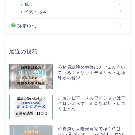
税金
7
節約・お金
8
5
確定申告
最近の投稿
公務員試験の勉強はカフェが向い
ている？メリットデメリットを経
験から解説
ジョンピアースのワイシャツはア
イロン要らず！正直な感想・口コ
ミまとめ
公務員が太陽光発電で稼ぐのは
OK？副業のルールとおすすめの