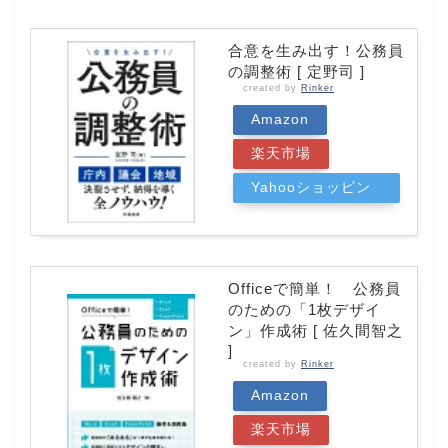
合意を生み出す！公務員
の調整術 [ 定野司 ]
created by
Rinker
Amazon
楽天市場
Yahooショッピン
グ
Officeで簡単！ 公務員
のための「1枚デザイ
ン」作成術 [ 佐久間智之
]
created by
Rinker
Amazon
楽天市場