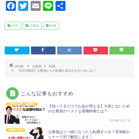
F
T
E
Li
共
a
wi
m
n
有
c
tt
ai
e
20代
公務員
転職
e
er
l
b
o
o
HOME
公務員
転職
【20代限定】公務員からの転職を成功させるためには？
k
こんな記事もおすすめ
公務員の給料・福利厚生
【知ってるだけでお金が増える】大損しないため
の公務員のベストな退職時期とは？
2021年11月27日
公務員の仕事
公務員はうつ病になったら転職すべき？実体験か
らケース別で解説します！