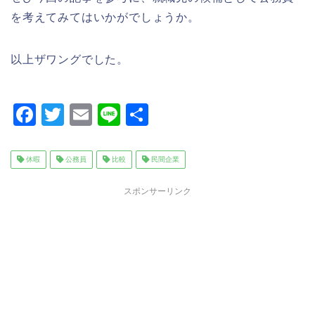
を考えてみてはいかがでしょうか。
以上ザワングでした。
F
T
E
Li
共
a
wi
m
n
有
c
tt
ai
e
休暇
公務員
比較
民間企業
e
er
l
スポンサーリンク
b
o
o
k