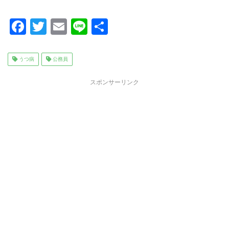
F
T
E
Li
共
a
wi
m
n
有
c
tt
ai
e
うつ病
公務員
e
er
l
スポンサーリンク
b
o
o
k