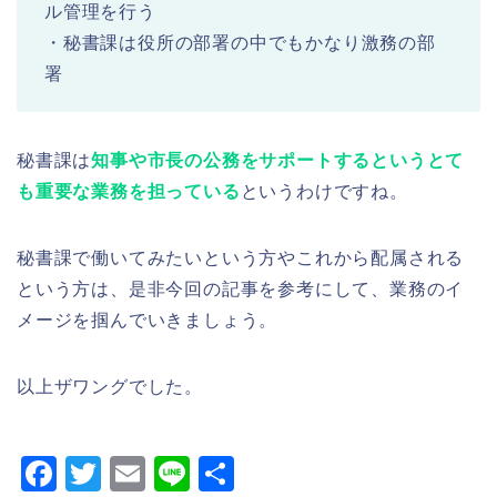
ル管理を行う
・秘書課は役所の部署の中でもかなり激務の部
署
秘書課は
知事や市長の公務をサポートするというとて
も重要な業務を担っている
というわけですね。
秘書課で働いてみたいという方やこれから配属される
という方は、是非今回の記事を参考にして、業務のイ
メージを掴んでいきましょう。
以上ザワングでした。
F
T
E
Li
共