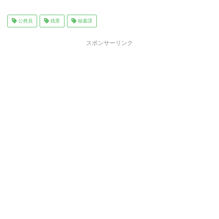
a
wi
m
n
有
c
tt
ai
e
公務員
残業
秘書課
e
er
l
スポンサーリンク
b
o
o
k