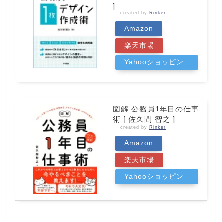
]
created by
Rinker
Amazon
楽天市場
Yahooショッピン
グ
図解 公務員1年目の仕事
術 [ 佐久間 智之 ]
created by
Rinker
Amazon
楽天市場
Yahooショッピン
グ