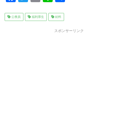
a
wi
m
n
有
c
tt
ai
e
公務員
福利厚生
給料
e
er
l
スポンサーリンク
b
o
o
k