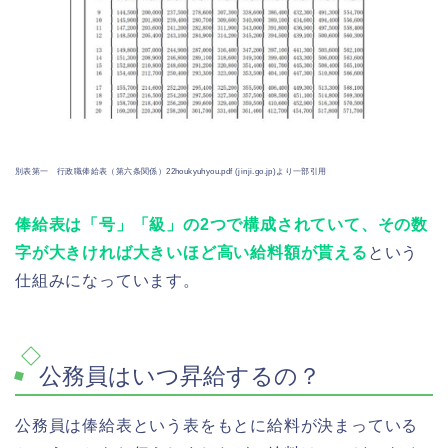
別表第一 行政職俸給表（第六条関係）22houkyuhyou.pdf (jinji.go.jp)より一部引用
俸給表は「号」「級」の2つで構成されていて、その数
字が大きければ大きいほど高い給料額が貰える
という
仕組みになっています。
公務員はいつ昇給するの？
公務員は俸給表という表をもとに給料が決まっている