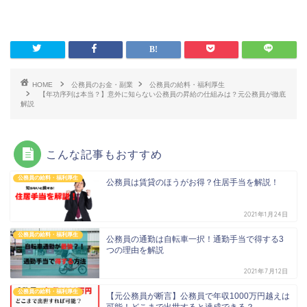
HOME
公務員のお金・副業
公務員の給料・福利厚生
【年功序列は本当？】意外に知らない公務員の昇給の仕組みは？元公務員が徹底
解説
こんな記事もおすすめ
公務員の給料・福利厚生
公務員は賃貸のほうがお得？住居手当を解説！
2021年1月24日
公務員の給料・福利厚生
公務員の通勤は自転車一択！通勤手当で得する3
つの理由を解説
2021年7月12日
公務員の給料・福利厚生
【元公務員が断言】公務員で年収1000万円越えは
可能！どこまで出世すると達成できる？