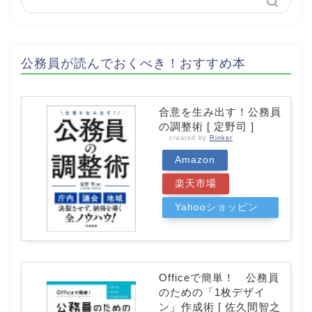
公務員が読んでおくべき！おすすめ本
合意を生み出す！公務員
の調整術 [ 定野司 ]
created by
Rinker
Amazon
楽天市場
Yahooショッピン
グ
Officeで簡単！ 公務員
のための「1枚デザイ
ン」作成術 [ 佐久間智之