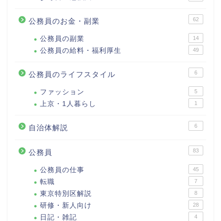
62
公務員のお金・副業
公務員の副業
14
公務員の給料・福利厚生
49
6
公務員のライフスタイル
ファッション
5
上京・1人暮らし
1
6
自治体解説
83
公務員
公務員の仕事
45
転職
7
東京特別区解説
8
研修・新人向け
28
日記・雑記
4