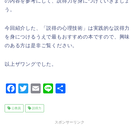
の内容を参考にして、説得力を身につけていきましょ
う。
今回紹介した、「説得の心理技術」は実践的な説得力
を身につけるうえで最もおすすめの本ですので、興味
のある方は是非ご覧ください。
以上ザワングでした。
F
T
E
Li
共
a
wi
m
n
有
c
tt
ai
e
公務員
説得力
e
er
l
スポンサーリンク
b
o