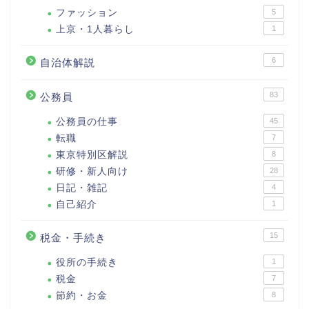
ファッション
5
上京・1人暮らし
1
6
自治体解説
83
公務員
公務員の仕事
45
転職
7
東京特別区解説
8
研修・新人向け
28
日記・雑記
4
自己紹介
1
15
税金・手続き
役所の手続き
1
税金
7
節約・お金
8