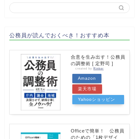
公務員が読んでおくべき！おすすめ本
合意を生み出す！公務員
の調整術 [ 定野司 ]
created by
Rinker
Amazon
楽天市場
Yahooショッピン
グ
Officeで簡単！ 公務員
のための「1枚デザイ