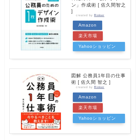
ン」作成術 [ 佐久間智之
]
created by
Rinker
Amazon
楽天市場
Yahooショッピン
グ
図解 公務員1年目の仕事
術 [ 佐久間 智之 ]
created by
Rinker
Amazon
楽天市場
Yahooショッピン
グ