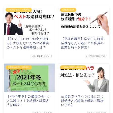
公務員の給料・福利厚生
公務員の副業
【知ってるだけでお金が増え
【平塚市職員】病休中に執筆
る】大損しないための公務員
活動をしたら処分？公務員の
のベストな退職時期とは？
副業と病休を解説！
2021年11月27日
2021年10月25日
公務員の給料・福利厚生
公務員の給料・福利厚生
【2021年冬】公務員のボーナ
公務員でパワハラに悩む方に
スは減少？！支給額と計算方
対処法と相談先を解説【職場
法を解説！
いじめ】