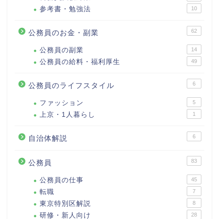
参考書・勉強法
10
62
公務員のお金・副業
公務員の副業
14
公務員の給料・福利厚生
49
6
公務員のライフスタイル
ファッション
5
上京・1人暮らし
1
6
自治体解説
83
公務員
公務員の仕事
45
転職
7
東京特別区解説
8
研修・新人向け
28