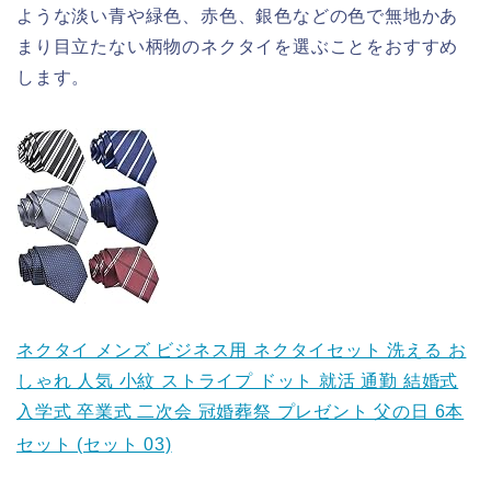
ような淡い青や緑色、赤色、銀色などの色で無地かあ
まり目立たない柄物のネクタイを選ぶことをおすすめ
します。
ネクタイ メンズ ビジネス用 ネクタイセット 洗える お
しゃれ 人気 小紋 ストライプ ドット 就活 通勤 結婚式
入学式 卒業式 二次会 冠婚葬祭 プレゼント 父の日 6本
セット (セット 03)