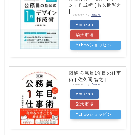
ン」作成術 [ 佐久間智之
]
created by
Rinker
Amazon
楽天市場
Yahooショッピン
グ
図解 公務員1年目の仕事
術 [ 佐久間 智之 ]
created by
Rinker
Amazon
楽天市場
Yahooショッピン
グ