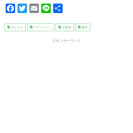
F
T
E
Li
共
a
wi
m
n
有
c
tt
ai
e
ネクタイ
ファッション
公務員
服装
e
er
l
スポンサーリンク
b
o
o
k