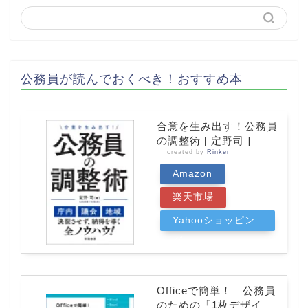
公務員が読んでおくべき！おすすめ本
合意を生み出す！公務員
の調整術 [ 定野司 ]
created by
Rinker
Amazon
楽天市場
Yahooショッピン
グ
Officeで簡単！ 公務員
のための「1枚デザイ