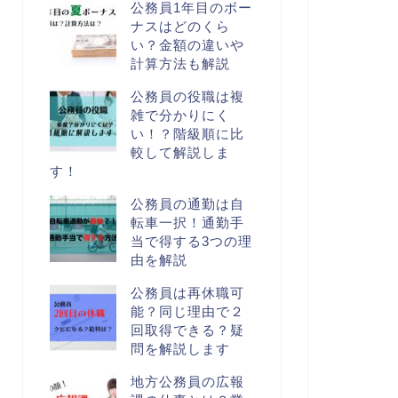
公務員1年目のボー
ナスはどのくら
い？金額の違いや
計算方法も解説
公務員の役職は複
雑で分かりにく
い！？階級順に比
較して解説しま
す！
公務員の通勤は自
転車一択！通勤手
当で得する3つの理
由を解説
公務員は再休職可
能？同じ理由で２
回取得できる？疑
問を解説します
地方公務員の広報