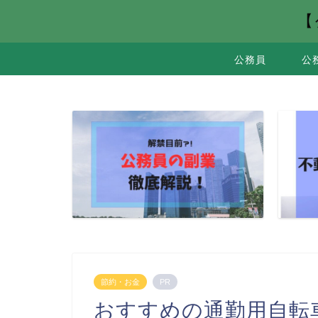
【
公務員
公
節約・お金
PR
おすすめの通勤用自転