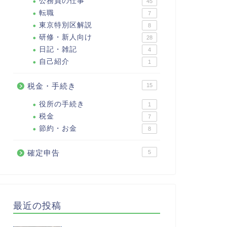
公務員の仕事
45
転職
7
東京特別区解説
8
研修・新人向け
28
日記・雑記
4
自己紹介
1
税金・手続き
15
役所の手続き
1
税金
7
節約・お金
8
確定申告
5
最近の投稿