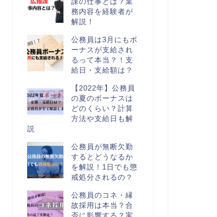
課の仕事とは？業
務内容を経験者が
解説！
公務員は3月にもボ
ーナスが支給され
るって本当？！支
給日・支給額は？
【2022年】公務員
の夏のボーナスは
どのくらい？計算
方法や支給日も解
説
公務員が無断欠勤
するとどうなるか
を解説！1日でも懲
戒処分されるの？
公務員のコネ・縁
故採用は本当？合
否に影響する？実