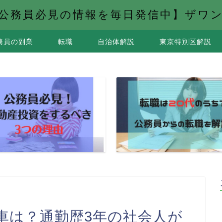
公務員必見の情報を毎日発信中】ザワ
務員の副業
転職
自治体解説
東京特別区解説
車は？通勤歴3年の社会人が