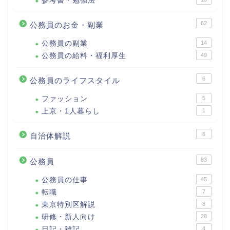
参考書・勉強法
62
公務員のお金・副業
公務員の副業
14
公務員の給料・福利厚生
49
6
公務員のライフスタイル
ファッション
5
上京・1人暮らし
1
6
自治体解説
83
公務員
公務員の仕事
45
転職
7
東京特別区解説
8
研修・新人向け
28
日記・雑記
4