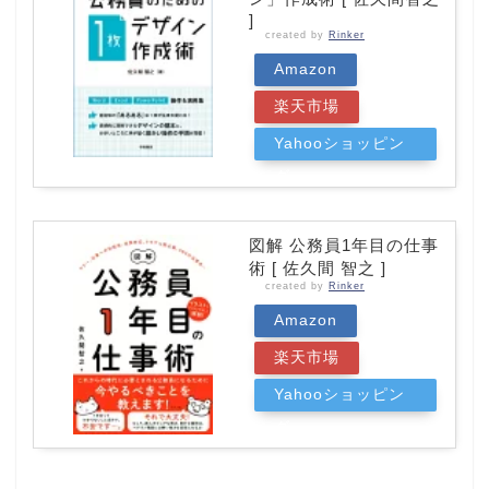
]
created by
Rinker
Amazon
楽天市場
Yahooショッピン
グ
図解 公務員1年目の仕事
術 [ 佐久間 智之 ]
created by
Rinker
Amazon
楽天市場
Yahooショッピン
グ