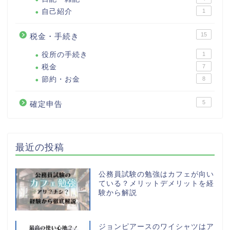
自己紹介
1
15
税金・手続き
役所の手続き
1
税金
7
節約・お金
8
5
確定申告
最近の投稿
公務員試験の勉強はカフェが向い
ている？メリットデメリットを経
験から解説
ジョンピアースのワイシャツはア