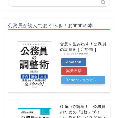
公務員が読んでおくべき！おすすめ本
合意を生み出す！公務員
の調整術 [ 定野司 ]
created by
Rinker
Amazon
楽天市場
Yahooショッピン
グ
Officeで簡単！ 公務員
のための「1枚デザイ
ン」作成術 [ 佐久間智之