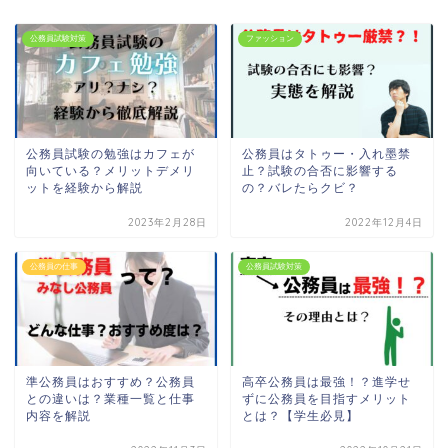
公務員試験対策
ファッション
公務員試験の勉強はカフェが
公務員はタトゥー・入れ墨禁
向いている？メリットデメリ
止？試験の合否に影響する
ットを経験から解説
の？バレたらクビ？
2023年2月28日
2022年12月4日
公務員の仕事
公務員試験対策
準公務員はおすすめ？公務員
高卒公務員は最強！？進学せ
との違いは？業種一覧と仕事
ずに公務員を目指すメリット
内容を解説
とは？【学生必見】