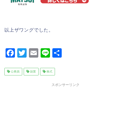
以上ザワングでした。
F
T
E
Li
共
a
wi
m
n
有
c
tt
ai
e
公務員
副業
株式
e
er
l
スポンサーリンク
b
o
o
k