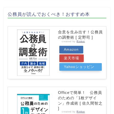
公務員が読んでおくべき！おすすめ本
合意を生み出す！公務員
の調整術 [ 定野司 ]
created by
Rinker
Amazon
楽天市場
Yahooショッピン
グ
Officeで簡単！ 公務員
のための「1枚デザイ
ン」作成術 [ 佐久間智之
]
created by
Rinker