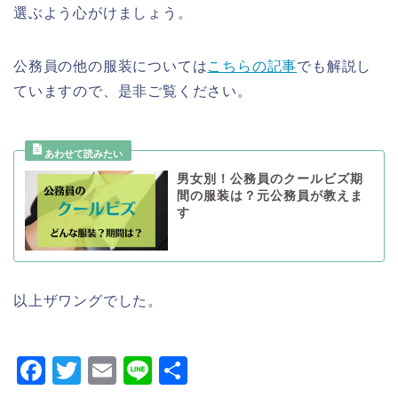
選ぶよう心がけましょう。
公務員の他の服装については
こちらの記事
でも解説し
ていますので、是非ご覧ください。
男女別！公務員のクールビズ期
間の服装は？元公務員が教えま
す
以上ザワングでした。
F
T
E
Li
共