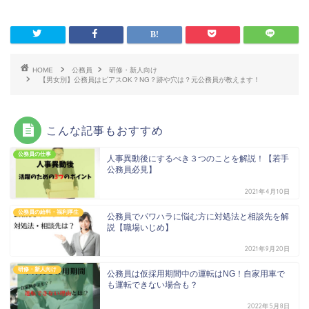
HOME
公務員
研修・新人向け
【男女別】公務員はピアスOK？NG？跡や穴は？元公務員が教えます！
こんな記事もおすすめ
公務員の仕事
人事異動後にするべき３つのことを解説！【若手
公務員必見】
2021年4月10日
公務員の給料・福利厚生
公務員でパワハラに悩む方に対処法と相談先を解
説【職場いじめ】
2021年9月20日
研修・新人向け
公務員は仮採用期間中の運転はNG！自家用車で
も運転できない場合も？
2022年5月8日