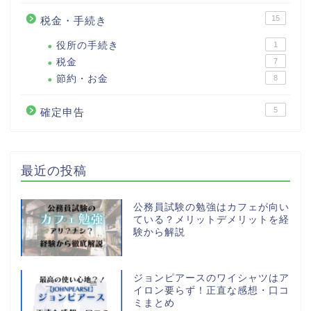
15
税金・手続き
役所の手続き
1
税金
7
節約・お金
8
5
確定申告
最近の投稿
公務員試験の勉強はカフェが向い
ている？メリットデメリットを経
験から解説
ジョンピアースのワイシャツはア
イロン要らず！正直な感想・口コ
ミまとめ