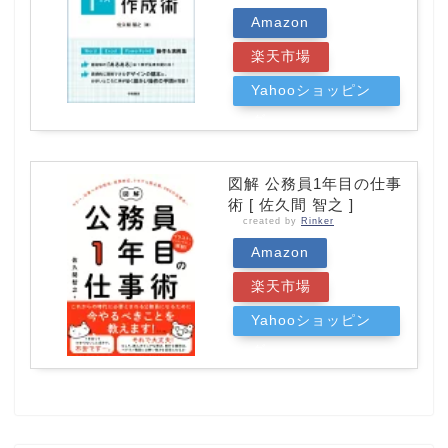
Amazon
楽天市場
Yahooショッピン
グ
図解 公務員1年目の仕事
術 [ 佐久間 智之 ]
created by
Rinker
Amazon
楽天市場
Yahooショッピン
グ