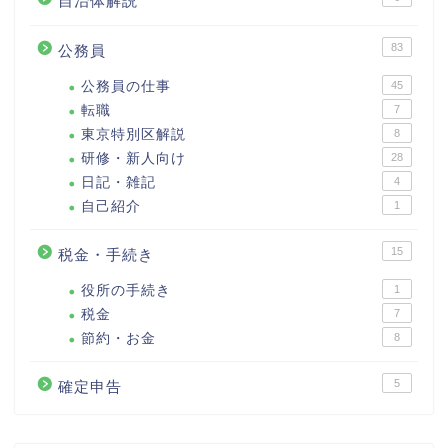
自治体解説
83
公務員
公務員の仕事
45
転職
7
東京特別区解説
8
研修・新人向け
28
日記・雑記
4
自己紹介
1
15
税金・手続き
役所の手続き
1
税金
7
節約・お金
8
5
確定申告