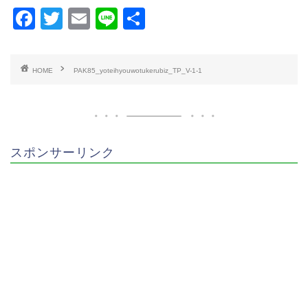
F
T
E
Li
共
a
wi
m
n
有
c
tt
ai
e
HOME
PAK85_yoteihyouwotukerubiz_TP_V-1-1
e
er
l
b
o
o
スポンサーリンク
k