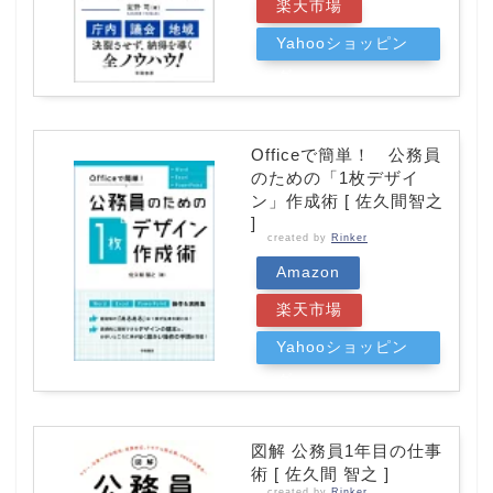
楽天市場
Yahooショッピン
グ
Officeで簡単！ 公務員
のための「1枚デザイ
ン」作成術 [ 佐久間智之
]
created by
Rinker
Amazon
楽天市場
Yahooショッピン
グ
図解 公務員1年目の仕事
術 [ 佐久間 智之 ]
created by
Rinker