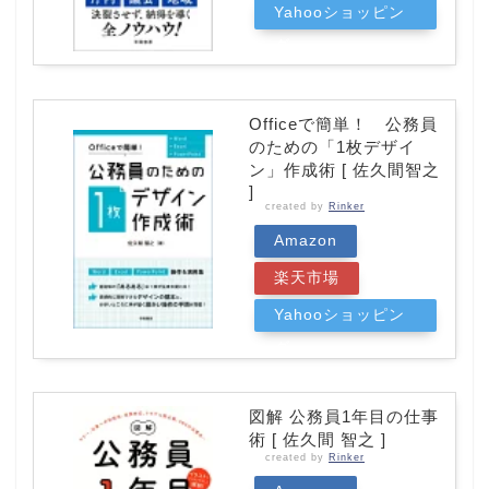
Yahooショッピン
グ
Officeで簡単！ 公務員
のための「1枚デザイ
ン」作成術 [ 佐久間智之
]
created by
Rinker
Amazon
楽天市場
Yahooショッピン
グ
図解 公務員1年目の仕事
術 [ 佐久間 智之 ]
created by
Rinker