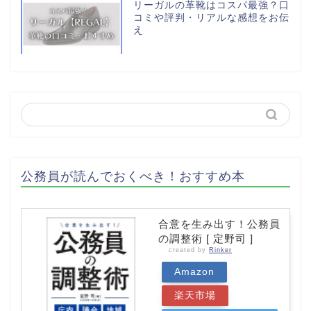
リーガルの革靴はコスパ最強？口
コミや評判・リアルな感想をお伝
え
公務員が読んでおくべき！おすすめ本
合意を生み出す！公務員
の調整術 [ 定野司 ]
created by
Rinker
Amazon
楽天市場