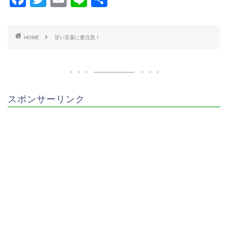
a
wi
m
n
有
c
tt
ai
e
HOME
甘い言葉に要注意！
e
er
l
b
o
o
スポンサーリンク
k