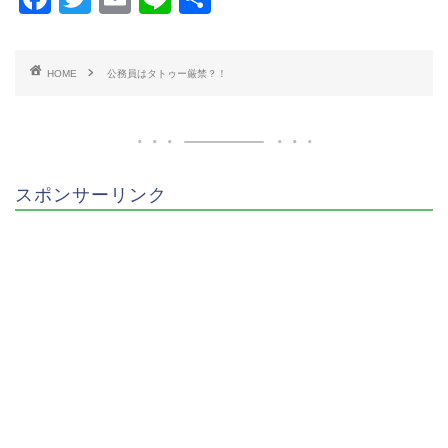
a
wi
m
n
有
c
tt
ai
e
HOME
公務員はタトゥー厳禁？！
e
er
l
b
o
o
スポンサーリンク
k