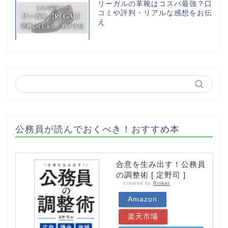
リーガルの革靴はコスパ最強？口
コミや評判・リアルな感想をお伝
え
公務員が読んでおくべき！おすすめ本
合意を生み出す！公務員
の調整術 [ 定野司 ]
created by
Rinker
Amazon
楽天市場