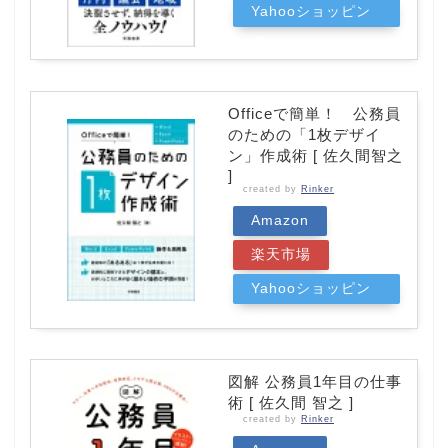
Yahooショッピン
グ
Officeで簡単！ 公務員
のための「1枚デザイ
ン」作成術 [ 佐久間智之
]
created by
Rinker
Amazon
楽天市場
Yahooショッピン
グ
図解 公務員1年目の仕事
術 [ 佐久間 智之 ]
created by
Rinker