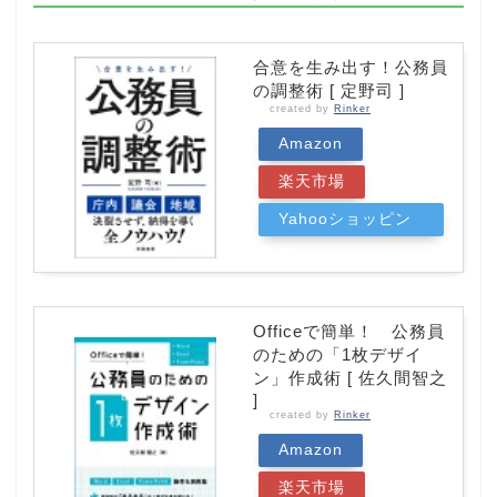
合意を生み出す！公務員
の調整術 [ 定野司 ]
created by
Rinker
Amazon
楽天市場
Yahooショッピン
グ
Officeで簡単！ 公務員
のための「1枚デザイ
ン」作成術 [ 佐久間智之
]
created by
Rinker
Amazon
楽天市場