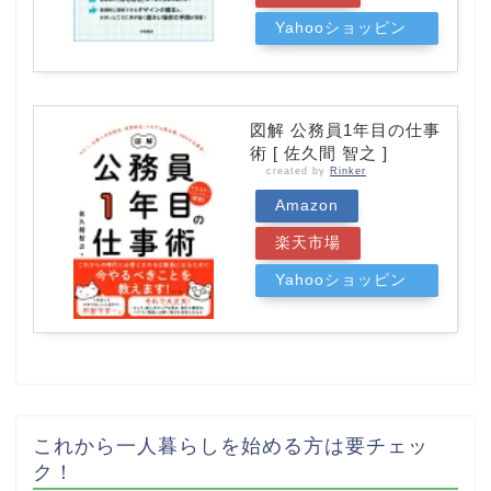
Yahooショッピン
グ
図解 公務員1年目の仕事
術 [ 佐久間 智之 ]
created by
Rinker
Amazon
楽天市場
Yahooショッピン
グ
これから一人暮らしを始める方は要チェッ
ク！