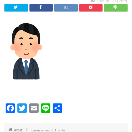
2020年12月29日
F
T
E
Li
共
a
wi
m
n
有
c
tt
ai
e
HOME
business_man1_1_smile