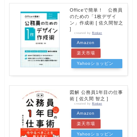
Officeで簡単！ 公務員
のための「1枚デザイ
ン」作成術 [ 佐久間智之
]
created by
Rinker
Amazon
楽天市場
Yahooショッピン
グ
図解 公務員1年目の仕事
術 [ 佐久間 智之 ]
created by
Rinker
Amazon
楽天市場
Yahooショッピン