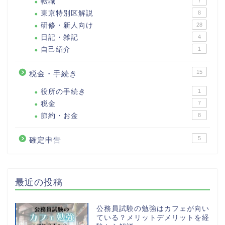
転職
7
東京特別区解説
8
研修・新人向け
28
日記・雑記
4
自己紹介
1
15
税金・手続き
役所の手続き
1
税金
7
節約・お金
8
5
確定申告
最近の投稿
公務員試験の勉強はカフェが向い
ている？メリットデメリットを経