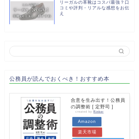
リーガルの革靴はコスパ最強？口
コミや評判・リアルな感想をお伝
え
公務員が読んでおくべき！おすすめ本
合意を生み出す！公務員
の調整術 [ 定野司 ]
created by
Rinker
Amazon
楽天市場