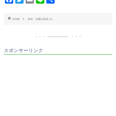
a
wi
m
n
有
c
tt
ai
e
HOME
病休・休職を取得 (1)
e
er
l
b
o
o
スポンサーリンク
k