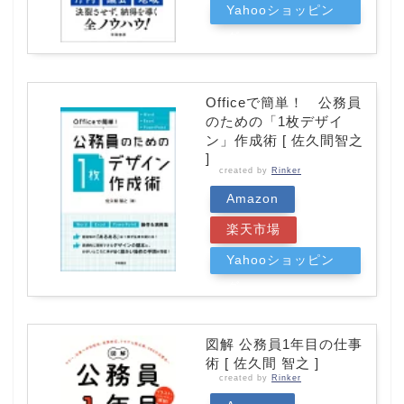
Yahooショッピン
グ
Officeで簡単！ 公務員
のための「1枚デザイ
ン」作成術 [ 佐久間智之
]
created by
Rinker
Amazon
楽天市場
Yahooショッピン
グ
図解 公務員1年目の仕事
術 [ 佐久間 智之 ]
created by
Rinker