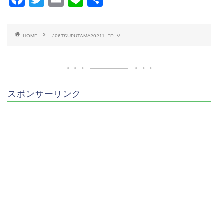
a
wi
m
n
有
c
tt
ai
e
HOME
306TSURUTAMA20211_TP_V
e
er
l
b
o
o
スポンサーリンク
k