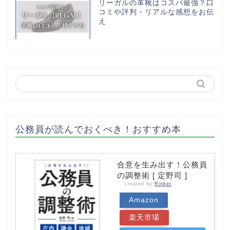
リーガルの革靴はコスパ最強？口
コミや評判・リアルな感想をお伝
え
公務員が読んでおくべき！おすすめ本
合意を生み出す！公務員
の調整術 [ 定野司 ]
created by
Rinker
Amazon
楽天市場