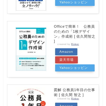
Yahooショッピン
グ
Officeで簡単！ 公務員
のための「1枚デザイ
ン」作成術 [ 佐久間智之
]
created by
Rinker
Amazon
楽天市場
Yahooショッピン
グ
図解 公務員1年目の仕事
術 [ 佐久間 智之 ]
created by
Rinker