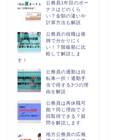
公務員1年目のボー
ナスはどのくら
い？金額の違いや
計算方法も解説
公務員の役職は複
雑で分かりにく
い！？階級順に比
較して解説しま
す！
公務員の通勤は自
転車一択！通勤手
当で得する3つの理
由を解説
公務員は再休職可
能？同じ理由で２
回取得できる？疑
問を解説します
地方公務員の広報