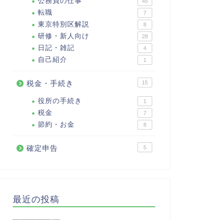
公務員の仕事
45
転職
7
東京特別区解説
8
研修・新人向け
28
日記・雑記
4
自己紹介
1
税金・手続き
15
役所の手続き
1
税金
7
節約・お金
8
確定申告
5
最近の投稿