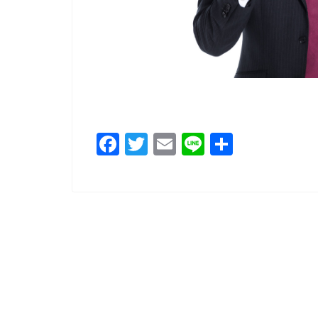
F
T
E
Li
共
a
wi
m
n
有
c
tt
ai
e
e
er
l
b
o
o
k