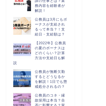
課の仕事とは？業
務内容を経験者が
解説！
公務員は3月にもボ
ーナスが支給され
るって本当？！支
給日・支給額は？
【2022年】公務員
の夏のボーナスは
どのくらい？計算
方法や支給日も解
説
公務員が無断欠勤
するとどうなるか
を解説！1日でも懲
戒処分されるの？
公務員のコネ・縁
故採用は本当？合
否に影響する？実