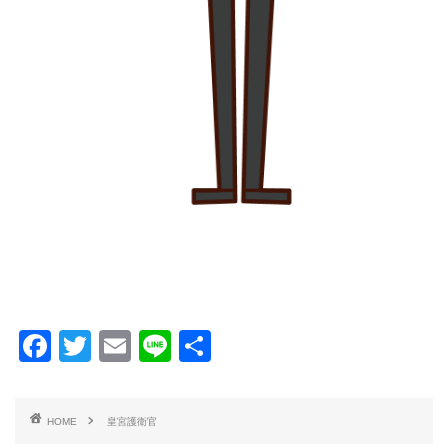
F
T
E
Li
共
a
wi
m
n
有
c
tt
ai
e
HOME
皇宮護衛官
e
er
l