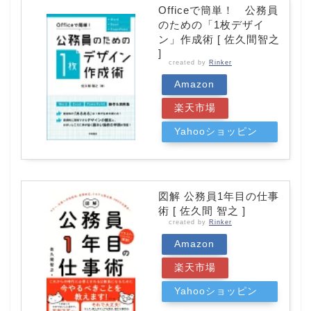
Officeで簡単！ 公務員
のための「1枚デザイ
ン」作成術 [ 佐久間智之
]
created by
Rinker
Amazon
楽天市場
Yahooショッピン
グ
図解 公務員1年目の仕事
術 [ 佐久間 智之 ]
created by
Rinker
Amazon
楽天市場
Yahooショッピン