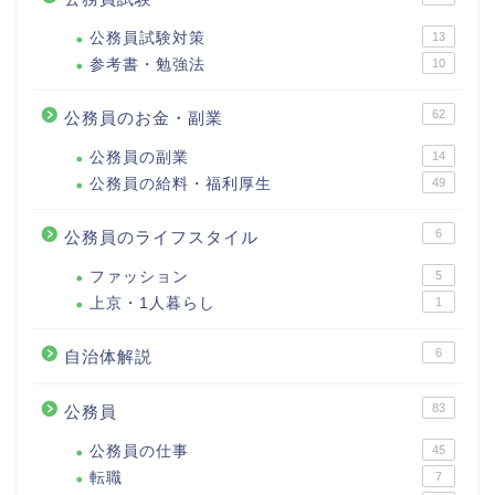
公務員試験対策
13
参考書・勉強法
10
62
公務員のお金・副業
公務員の副業
14
公務員の給料・福利厚生
49
6
公務員のライフスタイル
ファッション
5
上京・1人暮らし
1
6
自治体解説
83
公務員
公務員の仕事
45
転職
7