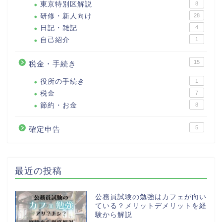
東京特別区解説
8
研修・新人向け
28
日記・雑記
4
自己紹介
1
15
税金・手続き
役所の手続き
1
税金
7
節約・お金
8
5
確定申告
最近の投稿
公務員試験の勉強はカフェが向い
ている？メリットデメリットを経
験から解説