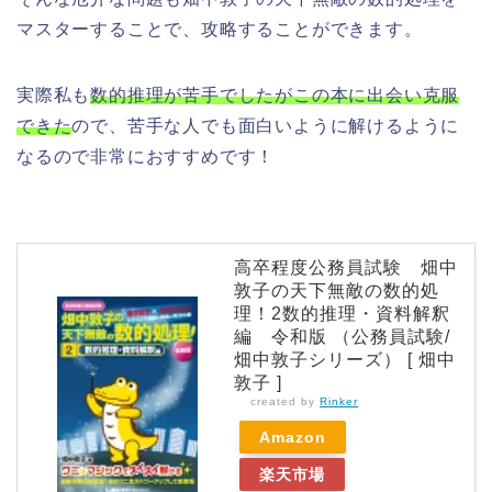
マスターすることで、攻略することができます。
実際私も
数的推理が苦手でしたがこの本に出会い克服
できた
ので、苦手な人でも面白いように解けるように
なるので非常におすすめです！
高卒程度公務員試験 畑中
敦子の天下無敵の数的処
理！2数的推理・資料解釈
編 令和版 （公務員試験/
畑中敦子シリーズ） [ 畑中
敦子 ]
created by
Rinker
Amazon
楽天市場