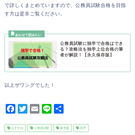
で詳しくまとめていますので、公務員試験合格を目指
す方は是非ご覧ください。
公務員試験に独学で合格はでき
る？攻略法を独学上位合格の筆
者が解説！【永久保存版】
以上ザワングでした！
F
T
E
Li
共
a
wi
m
n
有
c
tt
ai
e
おすすめ
公務員試験
参考書
高卒