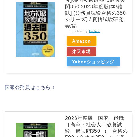
可]/地方初級教養試験過去
問350 2023年度版[本/雑
誌] (公務員試験合格の350
シリーズ) / 資格試験研究
会/編
created by
Rinker
Amazon
楽天市場
Yahooショッピング
国家公務員はこちら！
2023年度版 国家一般職
［高卒・社会人］教養試
験 過去問350 （「合格の