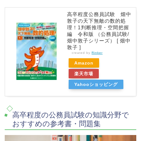
高卒程度公務員試験 畑中
敦子の天下無敵の数的処
理！1判断推理・空間把握
編 令和版 （公務員試験/
畑中敦子シリーズ） [ 畑中
敦子 ]
created by
Rinker
Amazon
楽天市場
Yahooショッピング
高卒程度の公務員試験の知識分野で
おすすめの参考書・問題集