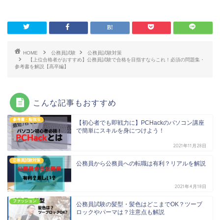
e
er
l
b
o
o
HOME
公務員試験
公務員試験対策
【上位合格者がおすすめ】公務員試験で合格を目指すならこれ！必須の問題集・
k
参考書を解説【高卒編】
こんな記事もおすすめ
参考書・勉強法
【初心者でも即戦力に】PCHackのパソコン講座
で簡単にスキルを身につけよう！
2021年11月28日
公務員試験対策
公務員から公務員への転職は有利？リアルを解説
2021年4月18日
ファッション
公務員試験の髪型・髪色はどこまでOK？ツーブ
ロックやパーマは？注意点も解説