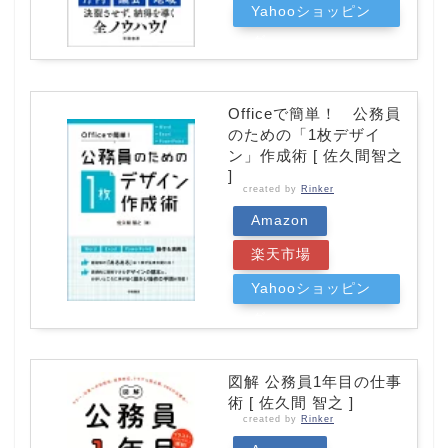
Yahooショッピン
グ
Officeで簡単！ 公務員
のための「1枚デザイ
ン」作成術 [ 佐久間智之
]
created by
Rinker
Amazon
楽天市場
Yahooショッピン
グ
図解 公務員1年目の仕事
術 [ 佐久間 智之 ]
created by
Rinker