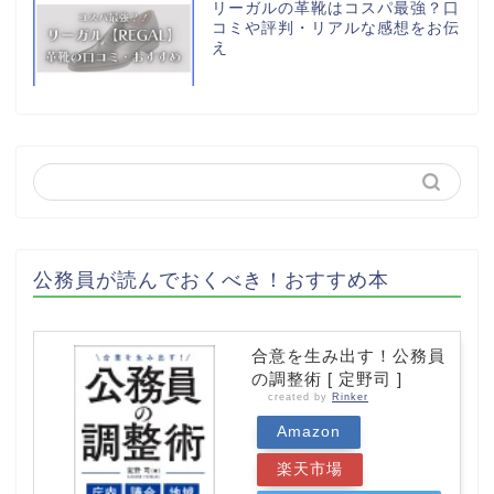
リーガルの革靴はコスパ最強？口
コミや評判・リアルな感想をお伝
え
公務員が読んでおくべき！おすすめ本
合意を生み出す！公務員
の調整術 [ 定野司 ]
created by
Rinker
Amazon
楽天市場