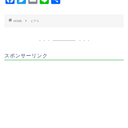
a
wi
m
n
有
c
tt
ai
e
HOME
ピアス
e
er
l
b
o
o
スポンサーリンク
k