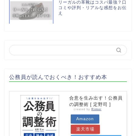
リーガルの革靴はコスパ最強？口
コミや評判・リアルな感想をお伝
え
公務員が読んでおくべき！おすすめ本
合意を生み出す！公務員
の調整術 [ 定野司 ]
created by
Rinker
Amazon
楽天市場