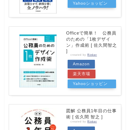
Yahooショッピン
グ
Officeで簡単！ 公務員
のための「1枚デザイ
ン」作成術 [ 佐久間智之
]
created by
Rinker
Amazon
楽天市場
Yahooショッピン
グ
図解 公務員1年目の仕事
術 [ 佐久間 智之 ]
created by
Rinker