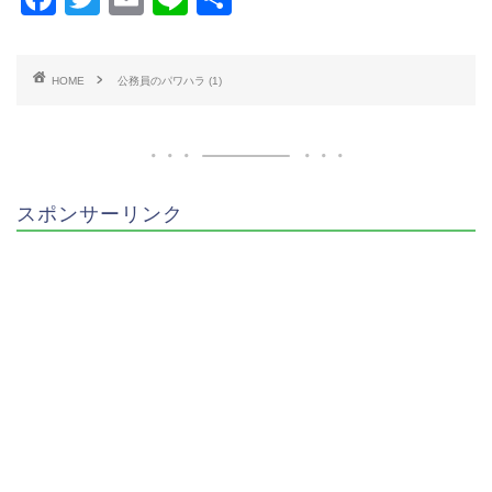
a
wi
m
n
有
c
tt
ai
e
HOME
公務員のパワハラ (1)
e
er
l
b
o
o
スポンサーリンク
k