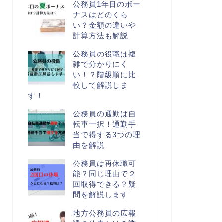
公務員1年目のボー
ナスはどのくら
い？金額の違いや
計算方法も解説
公務員の役職は複
雑で分かりにく
い！？階級順に比
較して解説しま
す！
公務員の通勤は自
転車一択！通勤手
当で得する3つの理
由を解説
公務員は再休職可
能？同じ理由で２
回取得できる？疑
問を解説します
地方公務員の広報