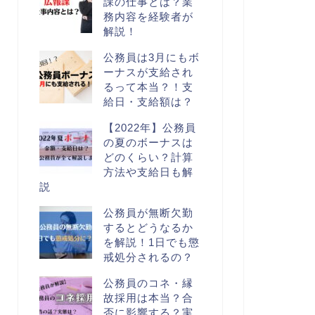
課の仕事とは？業
務内容を経験者が
解説！
公務員は3月にもボ
ーナスが支給され
るって本当？！支
給日・支給額は？
【2022年】公務員
の夏のボーナスは
どのくらい？計算
方法や支給日も解
説
公務員が無断欠勤
するとどうなるか
を解説！1日でも懲
戒処分されるの？
公務員のコネ・縁
故採用は本当？合
否に影響する？実