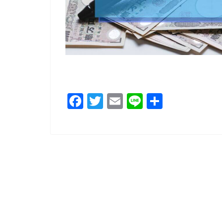
F
T
E
Li
共
a
wi
m
n
有
c
tt
ai
e
e
er
l
b
o
o
k