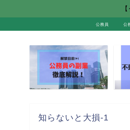
【
公務員
公
知らないと大損-1