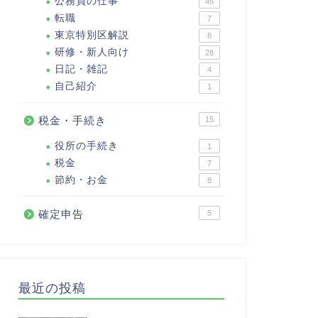
公務員の仕事
45
転職
7
東京特別区解説
8
研修・新人向け
28
日記・雑記
4
自己紹介
1
税金・手続き
15
役所の手続き
1
税金
7
節約・お金
8
確定申告
5
最近の投稿