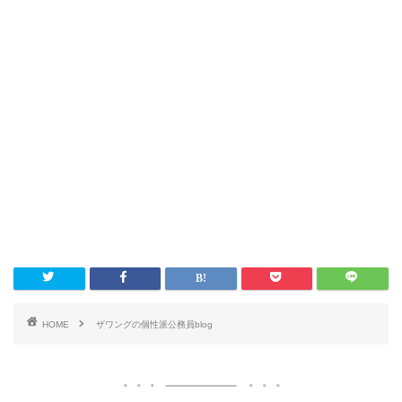
e
er
l
b
o
o
k
HOME
ザワングの個性派公務員blog