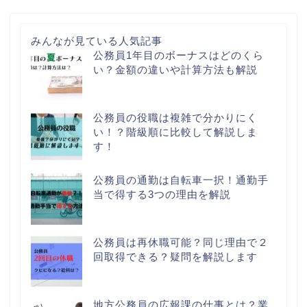
みんなが見ている人気記事
公務員1年目のボーナスはどのくら
い？金額の違いや計算方法も解説
公務員の役職は複雑で分かりにく
い！？階級順に比較して解説しま
す！
公務員の通勤は自転車一択！通勤手
当で得する3つの理由を解説
公務員は再休職可能？同じ理由で２
回取得できる？疑問を解説します
地方公務員の広報課の仕事とは？業