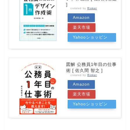
]
created by
Rinker
Amazon
楽天市場
Yahooショッピン
グ
図解 公務員1年目の仕事
術 [ 佐久間 智之 ]
created by
Rinker
Amazon
楽天市場
Yahooショッピン
グ