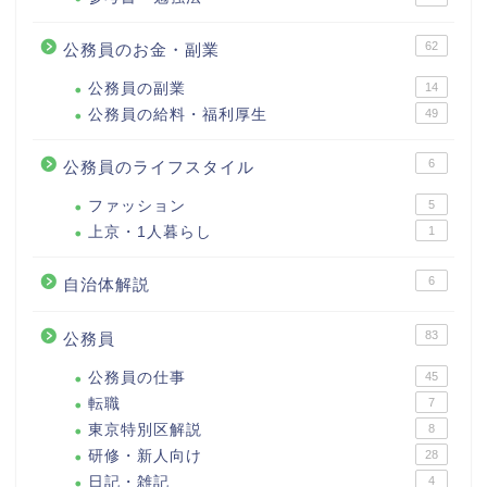
62
公務員のお金・副業
公務員の副業
14
公務員の給料・福利厚生
49
6
公務員のライフスタイル
ファッション
5
上京・1人暮らし
1
6
自治体解説
83
公務員
公務員の仕事
45
転職
7
東京特別区解説
8
研修・新人向け
28
日記・雑記
4