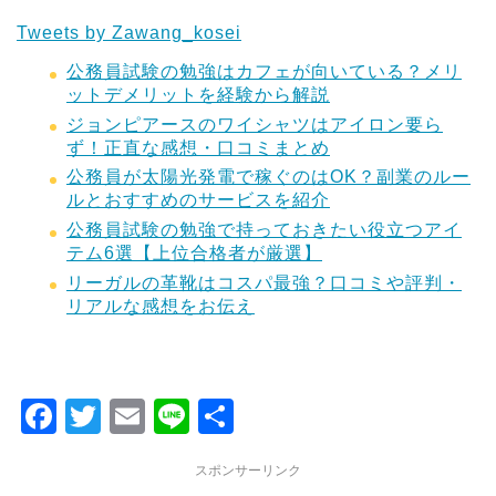
Tweets by Zawang_kosei
公務員試験の勉強はカフェが向いている？メリ
ットデメリットを経験から解説
ジョンピアースのワイシャツはアイロン要ら
ず！正直な感想・口コミまとめ
公務員が太陽光発電で稼ぐのはOK？副業のルー
ルとおすすめのサービスを紹介
公務員試験の勉強で持っておきたい役立つアイ
テム6選【上位合格者が厳選】
リーガルの革靴はコスパ最強？口コミや評判・
リアルな感想をお伝え
F
T
E
Li
共
a
wi
m
n
有
スポンサーリンク
c
tt
ai
e