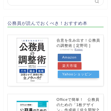
公務員が読んでおくべき！おすすめ本
合意を生み出す！公務員
の調整術 [ 定野司 ]
created by
Rinker
Amazon
楽天市場
Yahooショッピン
グ
Officeで簡単！ 公務員
のための「1枚デザイ
ン」作成術 [ 佐久間智之