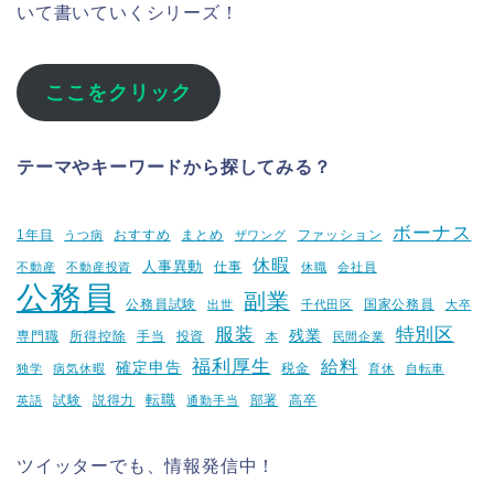
いて書いていくシリーズ！
ここをクリック
テーマやキーワードから探してみる？
ボーナス
1年目
おすすめ
まとめ
ファッション
うつ病
ザワング
休暇
人事異動
仕事
不動産
不動産投資
休職
会社員
公務員
副業
公務員試験
国家公務員
出世
千代田区
大卒
服装
特別区
残業
専門職
所得控除
手当
投資
本
民間企業
福利厚生
給料
確定申告
税金
独学
病気休暇
育休
自転車
転職
試験
説得力
部署
高卒
英語
通勤手当
ツイッターでも、情報発信中！