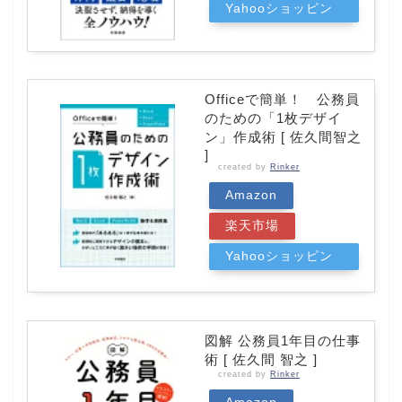
Yahooショッピン
グ
Officeで簡単！ 公務員
のための「1枚デザイ
ン」作成術 [ 佐久間智之
]
created by
Rinker
Amazon
楽天市場
Yahooショッピン
グ
図解 公務員1年目の仕事
術 [ 佐久間 智之 ]
created by
Rinker