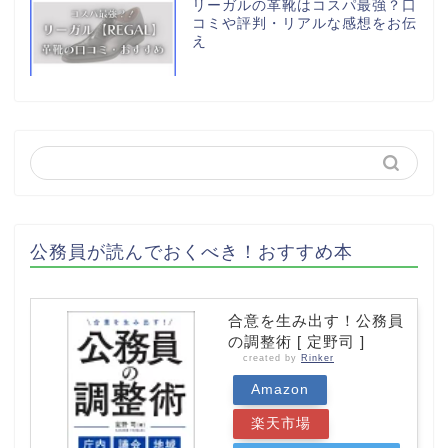
リーガルの革靴はコスパ最強？口
コミや評判・リアルな感想をお伝
え
公務員が読んでおくべき！おすすめ本
合意を生み出す！公務員
の調整術 [ 定野司 ]
created by
Rinker
Amazon
楽天市場