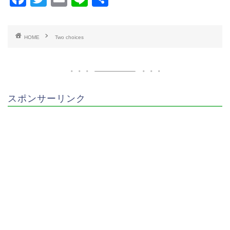
a
wi
m
n
有
c
tt
ai
e
HOME
Two choices
e
er
l
b
o
o
スポンサーリンク
k