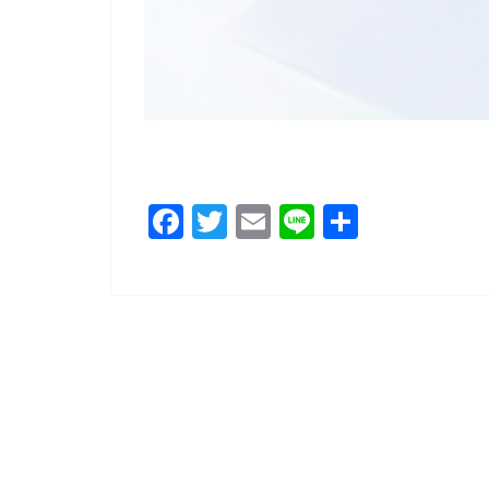
F
T
E
Li
共
a
wi
m
n
有
c
tt
ai
e
e
er
l
b
o
o
k