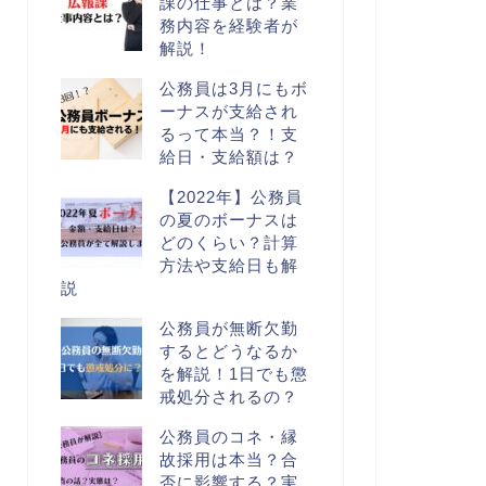
課の仕事とは？業
務内容を経験者が
解説！
公務員は3月にもボ
ーナスが支給され
るって本当？！支
給日・支給額は？
【2022年】公務員
の夏のボーナスは
どのくらい？計算
方法や支給日も解
説
公務員が無断欠勤
するとどうなるか
を解説！1日でも懲
戒処分されるの？
公務員のコネ・縁
故採用は本当？合
否に影響する？実