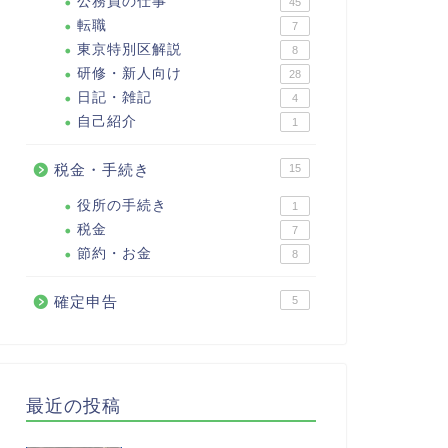
公務員の仕事
45
転職
7
東京特別区解説
8
研修・新人向け
28
日記・雑記
4
自己紹介
1
税金・手続き
15
役所の手続き
1
税金
7
節約・お金
8
確定申告
5
最近の投稿