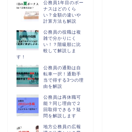
公務員1年目のボー
ナスはどのくら
い？金額の違いや
計算方法も解説
公務員の役職は複
雑で分かりにく
い！？階級順に比
較して解説しま
す！
公務員の通勤は自
転車一択！通勤手
当で得する3つの理
由を解説
公務員は再休職可
能？同じ理由で２
回取得できる？疑
問を解説します
地方公務員の広報