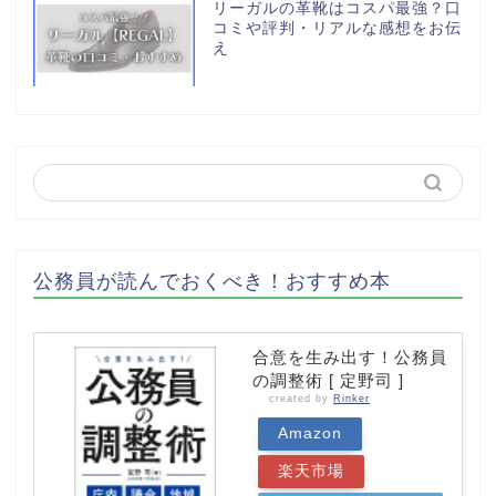
リーガルの革靴はコスパ最強？口
コミや評判・リアルな感想をお伝
え
公務員が読んでおくべき！おすすめ本
合意を生み出す！公務員
の調整術 [ 定野司 ]
created by
Rinker
Amazon
楽天市場