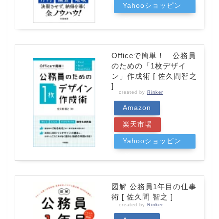
Yahooショッピン
グ
Officeで簡単！ 公務員
のための「1枚デザイ
ン」作成術 [ 佐久間智之
]
created by
Rinker
Amazon
楽天市場
Yahooショッピン
グ
図解 公務員1年目の仕事
術 [ 佐久間 智之 ]
created by
Rinker