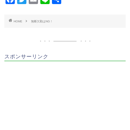
a
wi
m
n
有
c
tt
ai
e
HOME
無断欠勤はNG！
e
er
l
b
o
o
スポンサーリンク
k