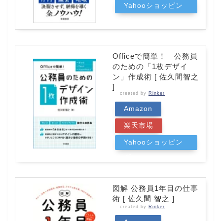
Yahooショッピン
グ
Officeで簡単！ 公務員
のための「1枚デザイ
ン」作成術 [ 佐久間智之
]
created by
Rinker
Amazon
楽天市場
Yahooショッピン
グ
図解 公務員1年目の仕事
術 [ 佐久間 智之 ]
created by
Rinker