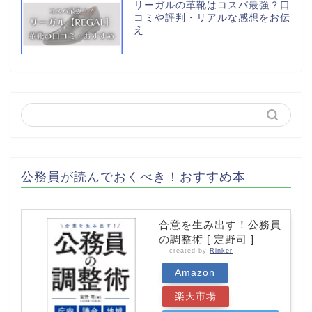
リーガルの革靴はコスパ最強？口
コミや評判・リアルな感想をお伝
え
公務員が読んでおくべき！おすすめ本
合意を生み出す！公務員
の調整術 [ 定野司 ]
created by
Rinker
Amazon
楽天市場