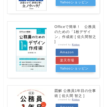
Yahooショッピン
グ
Officeで簡単！ 公務員
のための「1枚デザイ
ン」作成術 [ 佐久間智之
]
created by
Rinker
Amazon
楽天市場
Yahooショッピン
グ
図解 公務員1年目の仕事
術 [ 佐久間 智之 ]
created by
Rinker