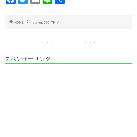
a
wi
m
n
有
c
tt
ai
e
HOME
ganen1246_TP_V
e
er
l
b
o
o
スポンサーリンク
k