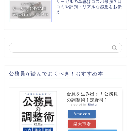
リーガルの革靴はコスパ最強？口
コミや評判・リアルな感想をお伝
え
公務員が読んでおくべき！おすすめ本
合意を生み出す！公務員
の調整術 [ 定野司 ]
created by
Rinker
Amazon
楽天市場