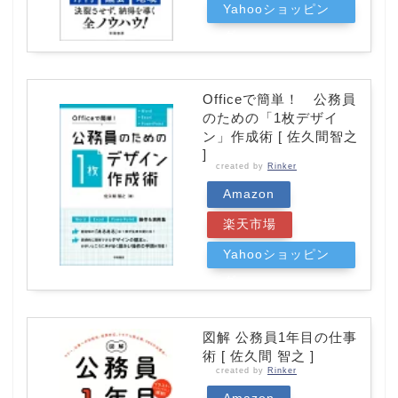
Yahooショッピン
グ
Officeで簡単！ 公務員
のための「1枚デザイ
ン」作成術 [ 佐久間智之
]
created by
Rinker
Amazon
楽天市場
Yahooショッピン
グ
図解 公務員1年目の仕事
術 [ 佐久間 智之 ]
created by
Rinker