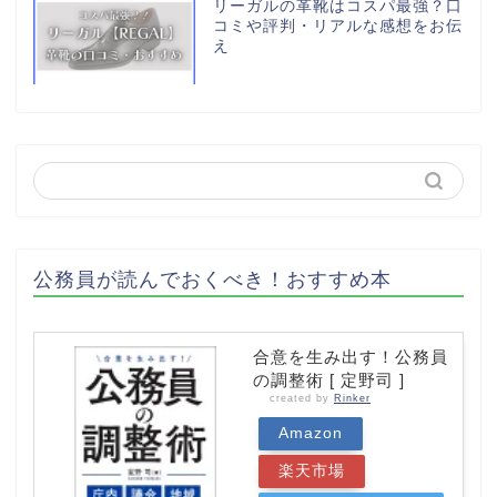
リーガルの革靴はコスパ最強？口
コミや評判・リアルな感想をお伝
え
公務員が読んでおくべき！おすすめ本
合意を生み出す！公務員
の調整術 [ 定野司 ]
created by
Rinker
Amazon
楽天市場