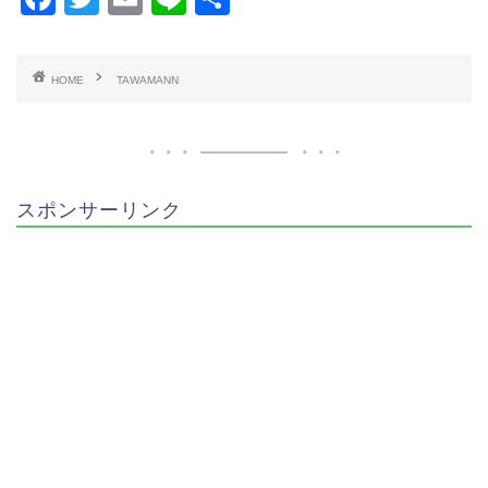
a
wi
m
n
有
c
tt
ai
e
HOME
TAWAMANN
e
er
l
b
o
o
スポンサーリンク
k