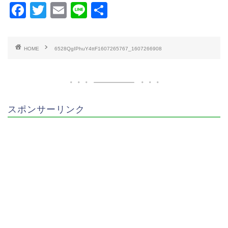
F
T
E
Li
共
a
wi
m
n
有
c
tt
ai
e
HOME
6528QgIPhuY4ttF1607265767_1607266908
e
er
l
b
o
o
スポンサーリンク
k