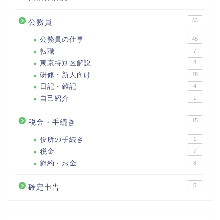
83
公務員
公務員の仕事
45
転職
7
東京特別区解説
8
研修・新人向け
28
日記・雑記
4
自己紹介
1
15
税金・手続き
役所の手続き
1
税金
7
節約・お金
8
5
確定申告