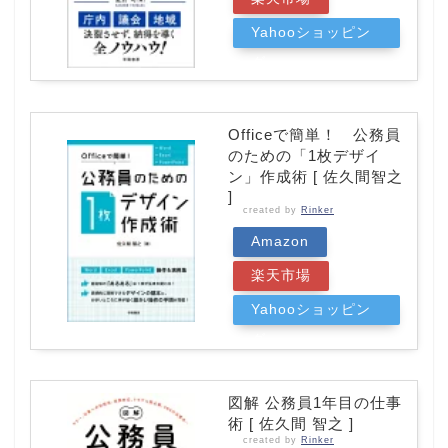
Yahooショッピン
グ
Officeで簡単！ 公務員
のための「1枚デザイ
ン」作成術 [ 佐久間智之
]
created by
Rinker
Amazon
楽天市場
Yahooショッピン
グ
図解 公務員1年目の仕事
術 [ 佐久間 智之 ]
created by
Rinker