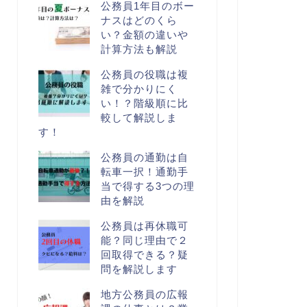
公務員1年目のボー
ナスはどのくら
い？金額の違いや
計算方法も解説
公務員の役職は複
雑で分かりにく
い！？階級順に比
較して解説しま
す！
公務員の通勤は自
転車一択！通勤手
当で得する3つの理
由を解説
公務員は再休職可
能？同じ理由で２
回取得できる？疑
問を解説します
地方公務員の広報