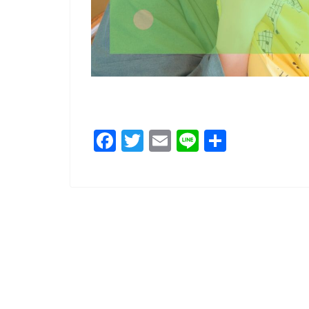
F
T
E
Li
共
a
wi
m
n
有
c
tt
ai
e
e
er
l
b
o
o
k