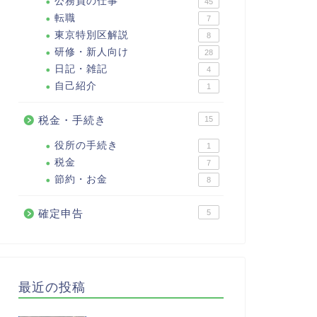
公務員の仕事
45
転職
7
東京特別区解説
8
研修・新人向け
28
日記・雑記
4
自己紹介
1
税金・手続き
15
役所の手続き
1
税金
7
節約・お金
8
確定申告
5
最近の投稿