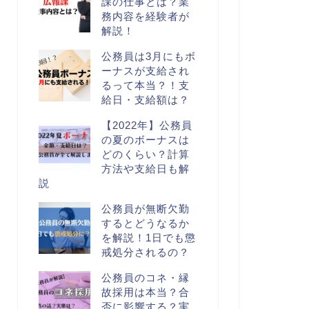
課の仕事とは？業
務内容を経験者が
解説！
公務員は3月にもボ
ーナスが支給され
るって本当？！支
給日・支給額は？
【2022年】公務員
の夏のボーナスは
どのくらい？計算
方法や支給日も解
説
公務員が無断欠勤
するとどうなるか
を解説！1日でも懲
戒処分されるの？
公務員のコネ・縁
故採用は本当？合
否に影響する？実