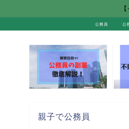
【
公務員
公
親子で公務員