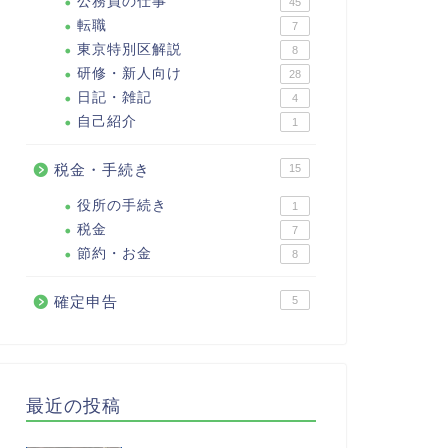
公務員の仕事
45
転職
7
東京特別区解説
8
研修・新人向け
28
日記・雑記
4
自己紹介
1
税金・手続き
15
役所の手続き
1
税金
7
節約・お金
8
確定申告
5
最近の投稿