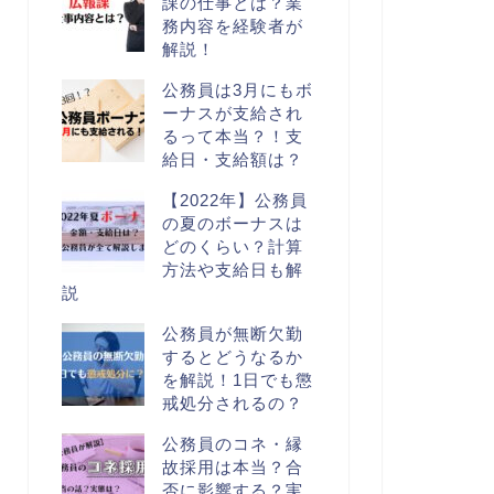
課の仕事とは？業
務内容を経験者が
解説！
公務員は3月にもボ
ーナスが支給され
るって本当？！支
給日・支給額は？
【2022年】公務員
の夏のボーナスは
どのくらい？計算
方法や支給日も解
説
公務員が無断欠勤
するとどうなるか
を解説！1日でも懲
戒処分されるの？
公務員のコネ・縁
故採用は本当？合
否に影響する？実