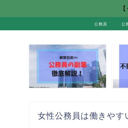
【
公務員
公
女性公務員は働きやす