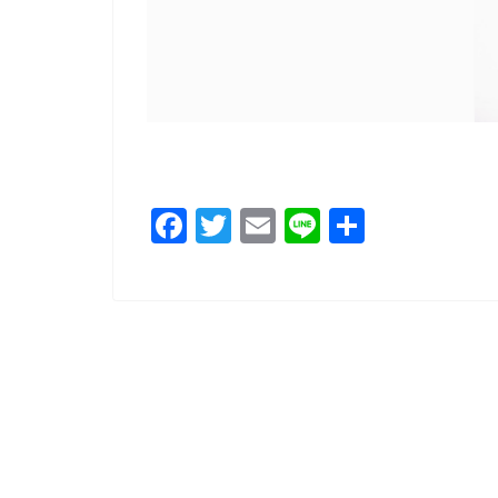
F
T
E
Li
共
a
wi
m
n
有
c
tt
ai
e
e
er
l
b
o
o
k