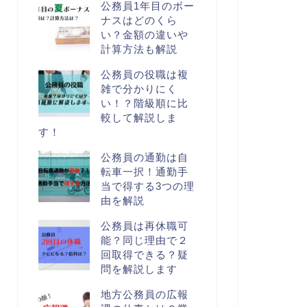
公務員1年目のボー
ナスはどのくら
い？金額の違いや
計算方法も解説
公務員の役職は複
雑で分かりにく
い！？階級順に比
較して解説しま
す！
公務員の通勤は自
転車一択！通勤手
当で得する3つの理
由を解説
公務員は再休職可
能？同じ理由で２
回取得できる？疑
問を解説します
地方公務員の広報