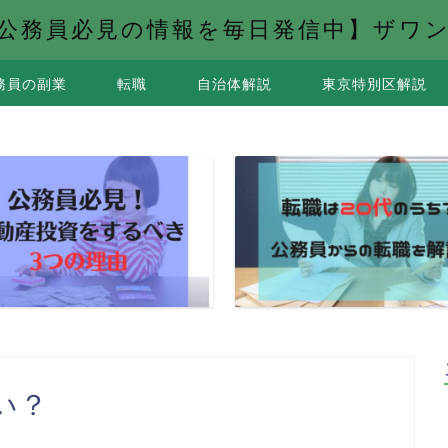
公務員必見の情報を毎日発信中】ザワ
務員の副業
転職
自治体解説
東京特別区解説
い？