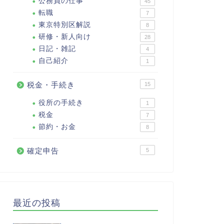
公務員の仕事
45
転職
7
東京特別区解説
8
研修・新人向け
28
日記・雑記
4
自己紹介
1
税金・手続き
15
役所の手続き
1
税金
7
節約・お金
8
確定申告
5
最近の投稿