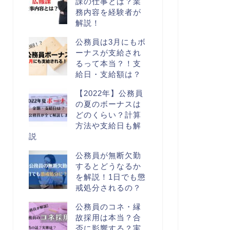
課の仕事とは？業
務内容を経験者が
解説！
公務員は3月にもボ
ーナスが支給され
るって本当？！支
給日・支給額は？
【2022年】公務員
の夏のボーナスは
どのくらい？計算
方法や支給日も解
説
公務員が無断欠勤
するとどうなるか
を解説！1日でも懲
戒処分されるの？
公務員のコネ・縁
故採用は本当？合
否に影響する？実