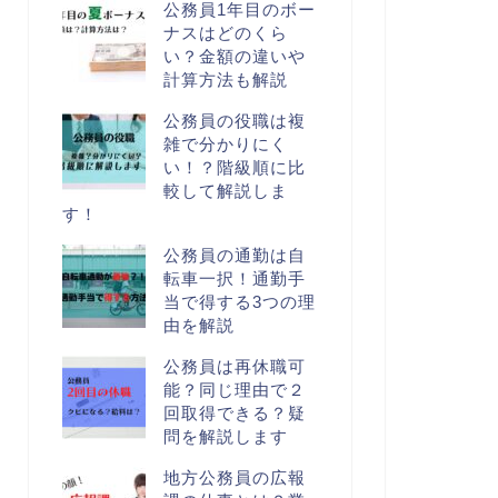
公務員1年目のボー
ナスはどのくら
い？金額の違いや
計算方法も解説
公務員の役職は複
雑で分かりにく
い！？階級順に比
較して解説しま
す！
公務員の通勤は自
転車一択！通勤手
当で得する3つの理
由を解説
公務員は再休職可
能？同じ理由で２
回取得できる？疑
問を解説します
地方公務員の広報