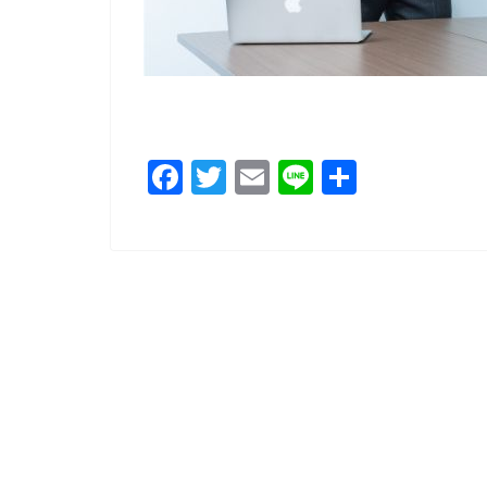
F
T
E
Li
共
a
wi
m
n
有
c
tt
ai
e
e
er
l
b
o
o
k