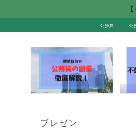
【
公務員
公
プレゼン