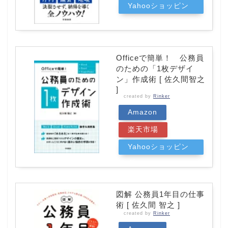
Yahooショッピン
グ
Officeで簡単！ 公務員
のための「1枚デザイ
ン」作成術 [ 佐久間智之
]
created by
Rinker
Amazon
楽天市場
Yahooショッピン
グ
図解 公務員1年目の仕事
術 [ 佐久間 智之 ]
created by
Rinker