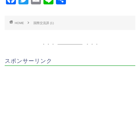
a
wi
m
n
有
c
tt
ai
e
HOME
国際交流課 (1)
e
er
l
b
o
o
スポンサーリンク
k