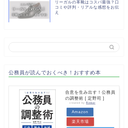
リーガルの革靴はコスパ最強？口
コミや評判・リアルな感想をお伝
え
公務員が読んでおくべき！おすすめ本
合意を生み出す！公務員
の調整術 [ 定野司 ]
created by
Rinker
Amazon
楽天市場