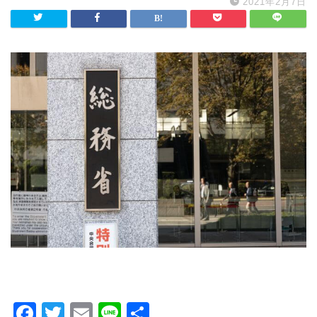
2021年2月7日
F
T
E
Li
共