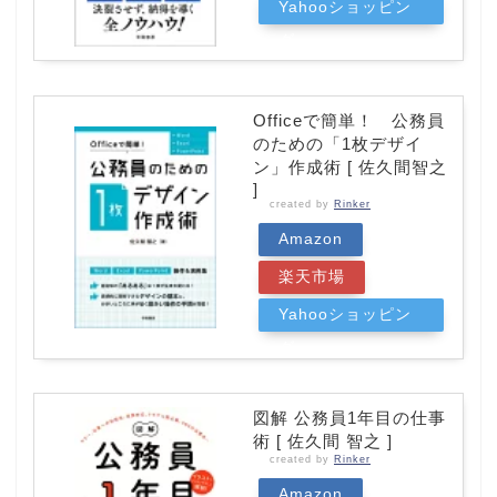
Yahooショッピン
グ
Officeで簡単！ 公務員
のための「1枚デザイ
ン」作成術 [ 佐久間智之
]
created by
Rinker
Amazon
楽天市場
Yahooショッピン
グ
図解 公務員1年目の仕事
術 [ 佐久間 智之 ]
created by
Rinker
Amazon