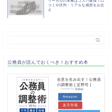
リーガルの革靴はコスパ最強？口
コミや評判・リアルな感想をお伝
え
公務員が読んでおくべき！おすすめ本
合意を生み出す！公務員
の調整術 [ 定野司 ]
created by
Rinker
Amazon
楽天市場