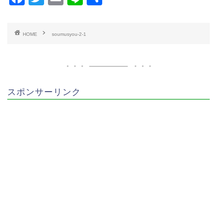
a
wi
m
n
有
c
tt
ai
e
HOME
soumusyou-2-1
e
er
l
b
o
o
スポンサーリンク
k