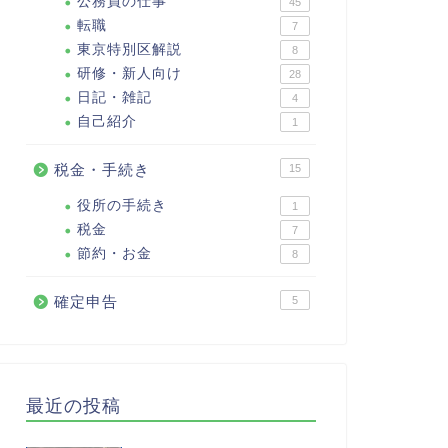
公務員の仕事
45
転職
7
東京特別区解説
8
研修・新人向け
28
日記・雑記
4
自己紹介
1
税金・手続き
15
役所の手続き
1
税金
7
節約・お金
8
確定申告
5
最近の投稿