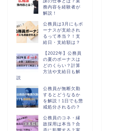
課の仕事とは？業
務内容を経験者が
解説！
公務員は3月にもボ
ーナスが支給され
るって本当？！支
給日・支給額は？
【2022年】公務員
の夏のボーナスは
どのくらい？計算
方法や支給日も解
説
公務員が無断欠勤
するとどうなるか
を解説！1日でも懲
戒処分されるの？
公務員のコネ・縁
故採用は本当？合
否に影響する？実