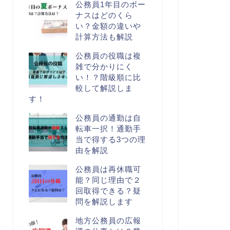
公務員1年目のボー
ナスはどのくら
い？金額の違いや
計算方法も解説
公務員の役職は複
雑で分かりにく
い！？階級順に比
較して解説しま
す！
公務員の通勤は自
転車一択！通勤手
当で得する3つの理
由を解説
公務員は再休職可
能？同じ理由で２
回取得できる？疑
問を解説します
地方公務員の広報