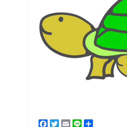
F
T
E
Li
共