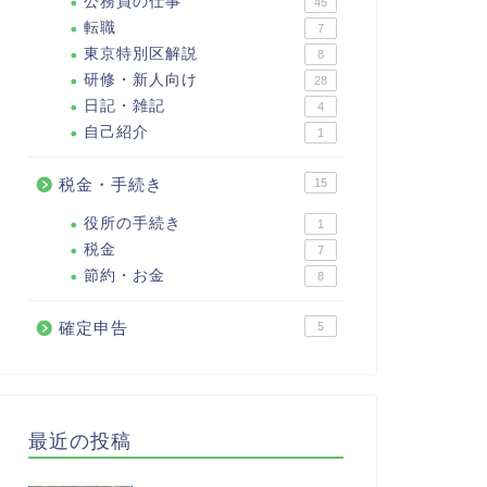
公務員の仕事
45
転職
7
東京特別区解説
8
研修・新人向け
28
日記・雑記
4
自己紹介
1
税金・手続き
15
役所の手続き
1
税金
7
節約・お金
8
確定申告
5
最近の投稿