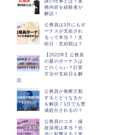
課の仕事とは？業
務内容を経験者が
解説！
公務員は3月にもボ
ーナスが支給され
るって本当？！支
給日・支給額は？
【2022年】公務員
の夏のボーナスは
どのくらい？計算
方法や支給日も解
説
公務員が無断欠勤
するとどうなるか
を解説！1日でも懲
戒処分されるの？
公務員のコネ・縁
故採用は本当？合
否に影響する？実