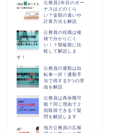
公務員1年目のボー
ナスはどのくら
い？金額の違いや
計算方法も解説
公務員の役職は複
雑で分かりにく
い！？階級順に比
較して解説しま
す！
公務員の通勤は自
転車一択！通勤手
当で得する3つの理
由を解説
公務員は再休職可
能？同じ理由で２
回取得できる？疑
問を解説します
地方公務員の広報