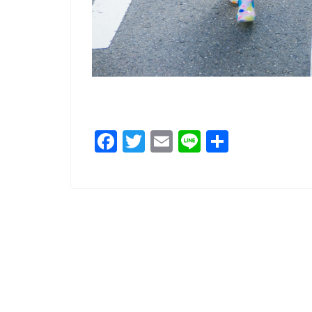
F
T
E
Li
共
a
wi
m
n
有
c
tt
ai
e
e
er
l
b
o
o
k