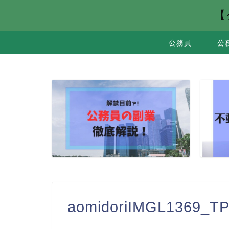
【
公務員
公
aomidoriIMGL1369_T