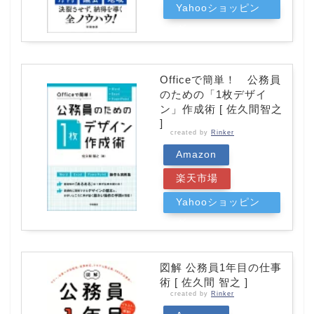
Yahooショッピン
グ
Officeで簡単！ 公務員
のための「1枚デザイ
ン」作成術 [ 佐久間智之
]
created by
Rinker
Amazon
楽天市場
Yahooショッピン
グ
図解 公務員1年目の仕事
術 [ 佐久間 智之 ]
created by
Rinker