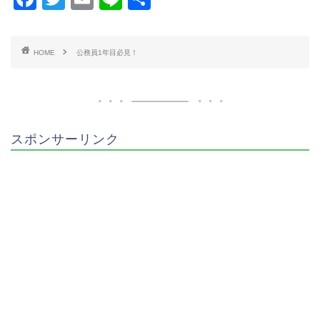
a
wi
m
n
有
c
tt
ai
e
HOME
公務員1年目必見！
e
er
l
b
o
o
スポンサーリンク
k