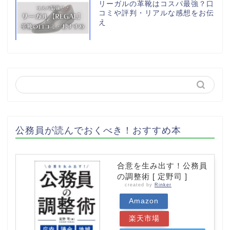
リーガルの革靴はコスパ最強？口
コミや評判・リアルな感想をお伝
え
公務員が読んでおくべき！おすすめ本
合意を生み出す！公務員
の調整術 [ 定野司 ]
created by
Rinker
Amazon
楽天市場