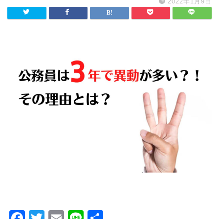
2022年1月9日
F
T
E
Li
共