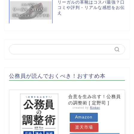
リーガルの革靴はコスパ最強？口
コミや評判・リアルな感想をお伝
え
公務員が読んでおくべき！おすすめ本
合意を生み出す！公務員
の調整術 [ 定野司 ]
created by
Rinker
Amazon
楽天市場