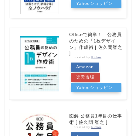
Yahooショッピン
グ
Officeで簡単！ 公務員
のための「1枚デザイ
ン」作成術 [ 佐久間智之
]
created by
Rinker
Amazon
楽天市場
Yahooショッピン
グ
図解 公務員1年目の仕事
術 [ 佐久間 智之 ]
created by
Rinker