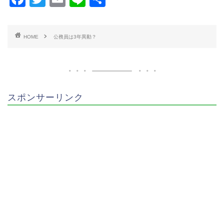
a
wi
m
n
有
c
tt
ai
e
HOME
公務員は3年異動？
e
er
l
b
o
o
スポンサーリンク
k