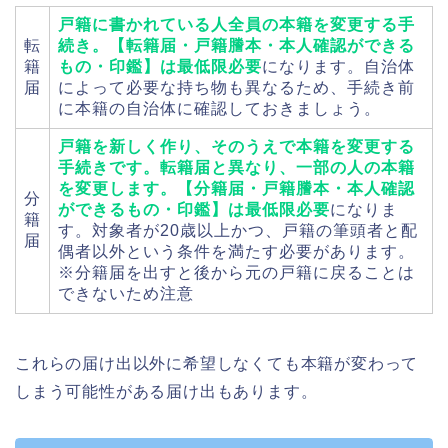
戸籍に書かれている人全員の本籍を変更する手
転
続き。【転籍届・戸籍謄本・本人確認ができる
籍
もの・印鑑】は最低限必要
になります。自治体
届
によって必要な持ち物も異なるため、手続き前
に本籍の自治体に確認しておきましょう。
戸籍を新しく作り、そのうえで本籍を変更する
手続きです。転籍届と異なり、一部の人の本籍
を変更します。【分籍届・戸籍謄本・本人確認
分
ができるもの・印鑑】は最低限必要
になりま
籍
す。対象者が20歳以上かつ、戸籍の筆頭者と配
届
偶者以外という条件を満たす必要があります。
※分籍届を出すと後から元の戸籍に戻ることは
できないため注意
これらの届け出以外に希望しなくても本籍が変わって
しまう可能性がある届け出もあります。