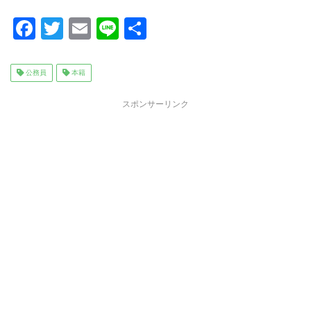
F
T
E
Li
共
a
wi
m
n
有
c
tt
ai
e
公務員
本籍
e
er
l
スポンサーリンク
b
o
o
k