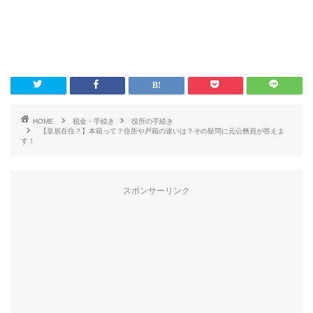
HOME
税金・手続き
役所の手続き
【皇居在住？】本籍って？住所や戸籍の違いは？その疑問に元公務員が答えま
す！
スポンサーリンク