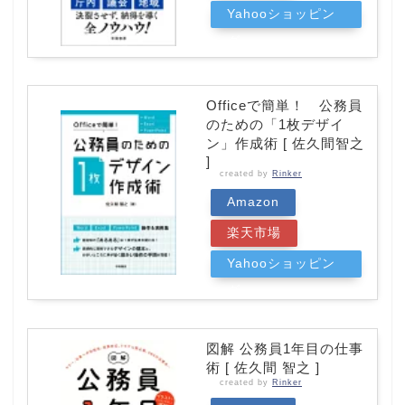
Yahooショッピン
グ
Officeで簡単！ 公務員
のための「1枚デザイ
ン」作成術 [ 佐久間智之
]
created by
Rinker
Amazon
楽天市場
Yahooショッピン
グ
図解 公務員1年目の仕事
術 [ 佐久間 智之 ]
created by
Rinker