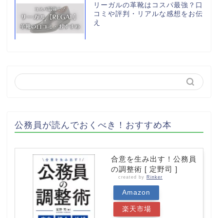
リーガルの革靴はコスパ最強？口
コミや評判・リアルな感想をお伝
え
公務員が読んでおくべき！おすすめ本
合意を生み出す！公務員
の調整術 [ 定野司 ]
created by
Rinker
Amazon
楽天市場