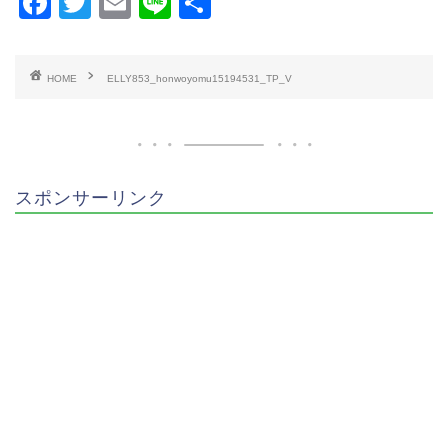
F
T
E
Li
共
a
wi
m
n
有
c
tt
ai
e
HOME
ELLY853_honwoyomu15194531_TP_V
e
er
l
b
o
o
スポンサーリンク
k