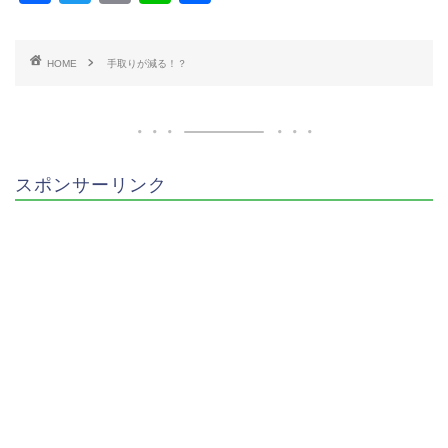
a
wi
m
n
有
c
tt
ai
e
HOME
手取りが減る！？
e
er
l
b
o
o
スポンサーリンク
k