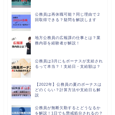
公務員は再休職可能？同じ理由で２
回取得できる？疑問を解説します
地方公務員の広報課の仕事とは？業
務内容を経験者が解説！
公務員は3月にもボーナスが支給され
るって本当？！支給日・支給額は？
【2022年】公務員の夏のボーナスは
どのくらい？計算方法や支給日も解
説
公務員が無断欠勤するとどうなるか
を解説！1日でも懲戒処分されるの？