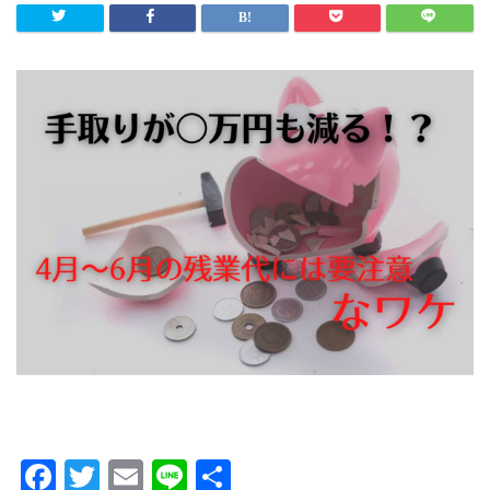
F
T
E
Li
共