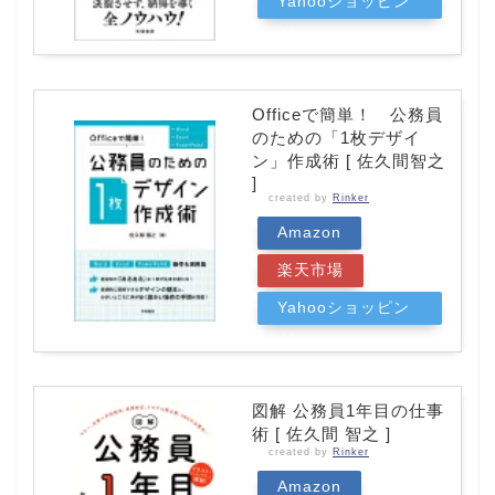
Yahooショッピン
グ
Officeで簡単！ 公務員
のための「1枚デザイ
ン」作成術 [ 佐久間智之
]
created by
Rinker
Amazon
楽天市場
Yahooショッピン
グ
図解 公務員1年目の仕事
術 [ 佐久間 智之 ]
created by
Rinker
Amazon