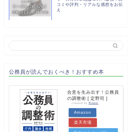
コミや評判・リアルな感想をお伝
え
公務員が読んでおくべき！おすすめ本
合意を生み出す！公務員
の調整術 [ 定野司 ]
created by
Rinker
Amazon
楽天市場