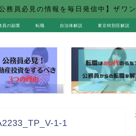
公務員必見の情報を毎日発信中】ザワ
務員の副業
転職
自治体解説
東京特別区解説
2233_TP_V-1-1