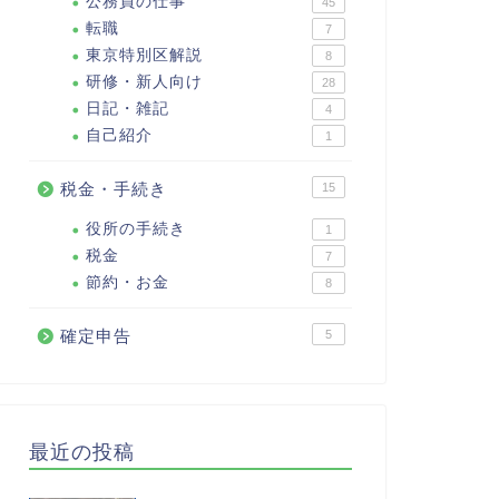
公務員の仕事
45
転職
7
東京特別区解説
8
研修・新人向け
28
日記・雑記
4
自己紹介
1
税金・手続き
15
役所の手続き
1
税金
7
節約・お金
8
確定申告
5
最近の投稿