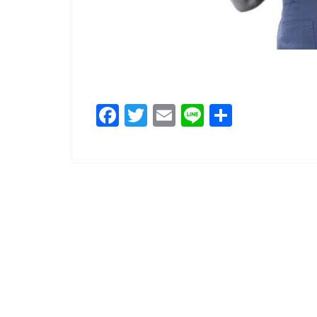
F
T
E
Li
共
a
wi
m
n
有
c
tt
ai
e
e
er
l
b
o
o
k