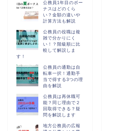
公務員1年目のボー
ナスはどのくら
い？金額の違いや
計算方法も解説
公務員の役職は複
雑で分かりにく
い！？階級順に比
較して解説しま
す！
公務員の通勤は自
転車一択！通勤手
当で得する3つの理
由を解説
公務員は再休職可
能？同じ理由で２
回取得できる？疑
問を解説します
地方公務員の広報