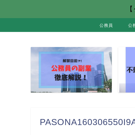
【
公務員
公
PASONA160306550I9A