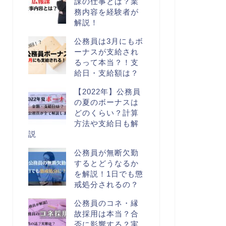
課の仕事とは？業
務内容を経験者が
解説！
公務員は3月にもボ
ーナスが支給され
るって本当？！支
給日・支給額は？
【2022年】公務員
の夏のボーナスは
どのくらい？計算
方法や支給日も解
説
公務員が無断欠勤
するとどうなるか
を解説！1日でも懲
戒処分されるの？
公務員のコネ・縁
故採用は本当？合
否に影響する？実