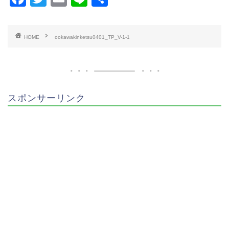
a
wi
m
n
有
c
tt
ai
e
HOME
ookawakinketsu0401_TP_V-1-1
e
er
l
b
o
o
スポンサーリンク
k