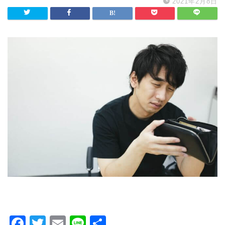
2021年2月8日
F
T
E
Li
共