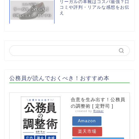
リーガルの革靴はコスパ最強？口
コミや評判・リアルな感想をお伝
え
公務員が読んでおくべき！おすすめ本
合意を生み出す！公務員
の調整術 [ 定野司 ]
created by
Rinker
Amazon
楽天市場