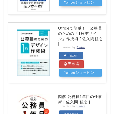
Yahooショッピン
グ
Officeで簡単！ 公務員
のための「1枚デザイ
ン」作成術 [ 佐久間智之
]
created by
Rinker
Amazon
楽天市場
Yahooショッピン
グ
図解 公務員1年目の仕事
術 [ 佐久間 智之 ]
created by
Rinker